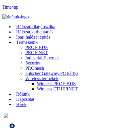
Time4up
Hálózati diagnosztika
Hálózat karbantartás
Ipari hálózat építés
Termékeink
PROFIBUS
PROFINET
Industrial Ethernet
Security
PROmesh
Hilscher Gateway, PC kártya
Wireless termékek
Wireless PROFIBUS
Wireless ETHERNET
Rólunk
Kapcsolat
Hírek
0