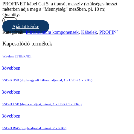
PROFINET kábel Cat 5, a típusú, masszív (szükséges hosszt
méterben adja meg a “Mennyiség” mezőben, pl. 10 m)
Quantity:
Ajánlat kérése
Kategóriák:
Infrastruktúra komponensek
,
Kábelek
,
PROFINET
Kapcsolódó termékek
Wireless ETHERNET
Bővebben
SSD-B USB (dupla egyedi hálózati aljzattal, 1 x USB + 1 x RJ45)
Bővebben
SSD-D USB (dupla w. aljzat, német, 1 x USB + 1 x RJ45)
Bővebben
SSD-D RJ45 (dupla aljzattal, német, 2 x RJ45)