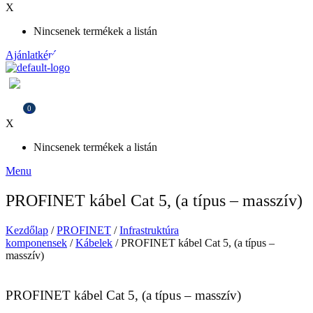
X
Nincsenek termékek a listán
Ajánlatkérés
0
X
Nincsenek termékek a listán
Menu
PROFINET kábel Cat 5, (a típus – masszív)
Kezdőlap
/
PROFINET
/
Infrastruktúra
komponensek
/
Kábelek
/ PROFINET kábel Cat 5, (a típus –
masszív)
PROFINET kábel Cat 5, (a típus – masszív)