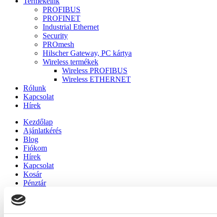
Termékeink
PROFIBUS
PROFINET
Industrial Ethernet
Security
PROmesh
Hilscher Gateway, PC kártya
Wireless termékek
Wireless PROFIBUS
Wireless ETHERNET
Rólunk
Kapcsolat
Hírek
Kezdőlap
Ajánlatkérés
Blog
Fiókom
Hírek
Kapcsolat
Kosár
Pénztár
Rólunk
Szolgáltatásaink
Termékeink