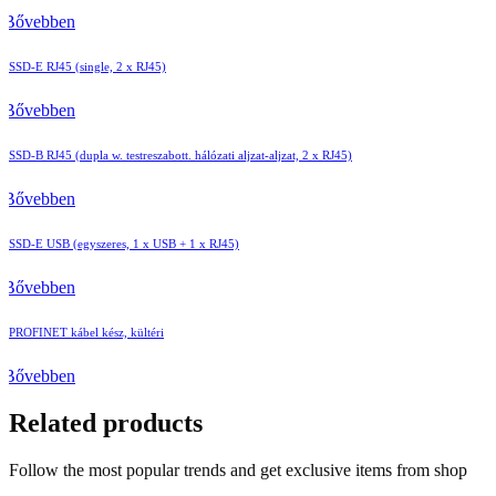
Bővebben
SSD-E RJ45 (single, 2 x RJ45)
Bővebben
SSD-B RJ45 (dupla w. testreszabott. hálózati aljzat-aljzat, 2 x RJ45)
Bővebben
SSD-E USB (egyszeres, 1 x USB + 1 x RJ45)
Bővebben
PROFINET kábel kész, kültéri
Bővebben
Related products
Follow the most popular trends and get exclusive items from shop