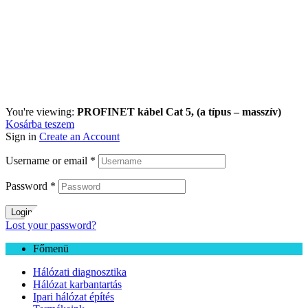
You're viewing:
PROFINET kábel Cat 5, (a típus – masszív)
Kosárba teszem
Sign in
Create an Account
Username or email
*
Password
*
Login
Lost your password?
Főmenü
Hálózati diagnosztika
Hálózat karbantartás
Ipari hálózat építés